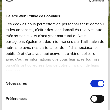
Ce site web utilise des cookies.
Récompenses, résultats
Les cookies nous permettent de personnaliser le contenu
et classement 2026
et les annonces, d'offrir des fonctionnalités relatives aux
médias sociaux et d'analyser notre trafic. Nous
partageons également des informations sur l'utilisation de
notre site avec nos partenaires de médias sociaux, de
publicité et d'analyse, qui peuvent combiner celles-ci
avec d'autres informations que vous leur avez fournies
ou qu'ils ont collectées lors de votre utilisation de leurs
POUR LES TRAILS ET LA
services.
MARCHE NORDIQUE, IL
Sélection
Nécessaires
du
SERA REMIS UN LOT
consentement
CADEAU LORS DE LA
Préférences
REMISE DES DOSSARDS À