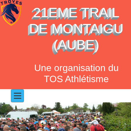
21EME TRAIL
DE MONTAIGU
(AUBE)
Une organisation du
TOS Athlétisme