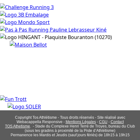
Copyright Tos Athlétisme - Tous droits réservés - Site réalisé avec
Webacappella Responsive -
Mentions Légales
-
CGU
-
Contact
TOS Athetisme
. - Stade du Complexe Henri Terré de Troyes, bureau du Club
(sous les gradins à proximité de la Piste d’Athlétisme)
Permanence les Mardis et Jeudis (sauf jours fériés) de 18h15 à 19h15