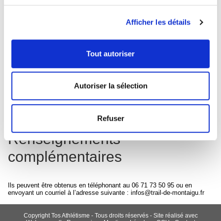
Société 1and1,
https://www.1and1.fr/
Afficher les détails
Création du site
Web création Troyes
Tout autoriser
06 81 09 84 01
contact@studio-internet.fr
Autoriser la sélection
Refuser
Renseignements
complémentaires
Ils peuvent être obtenus en téléphonant au 06 71 73 50 95 ou en
envoyant un courriel à l’adresse suivante : infos@trail-de-montaigu.fr
Copyright Tos Athlétisme - Tous droits réservés - Site réalisé avec