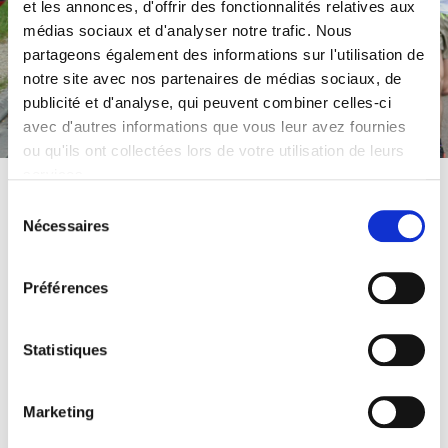
et les annonces, d'offrir des fonctionnalités relatives aux
médias sociaux et d'analyser notre trafic. Nous
partageons également des informations sur l'utilisation de
Mentions légales
notre site avec nos partenaires de médias sociaux, de
publicité et d'analyse, qui peuvent combiner celles-ci
avec d'autres informations que vous leur avez fournies
ou qu'ils ont collectées lors de votre utilisation de leurs
services.
Sélection
Nécessaires
du
MENTIONS LÉGALES
consentement
Préférences
Propriétaire et éditeur
M. Michel Tanguy, pour le compte de Troyes Omni
Statistiques
Sport.
Responsable du traitement de données personnelles
M.Michel Tanguy
Téléphone 07 88 37 59 43
Marketing
Courriel infos@trail-de-montaigu.fr
Hébergement du site