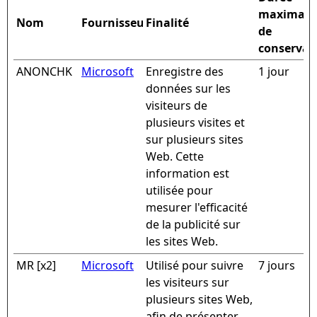
maximale
Nom
Fournisseur
Finalité
de
conservat
ANONCHK
Microsoft
Enregistre des
1 jour
données sur les
visiteurs de
plusieurs visites et
sur plusieurs sites
Web. Cette
information est
utilisée pour
mesurer l'efficacité
de la publicité sur
les sites Web.
MR [x2]
Microsoft
Utilisé pour suivre
7 jours
les visiteurs sur
plusieurs sites Web,
afin de présenter