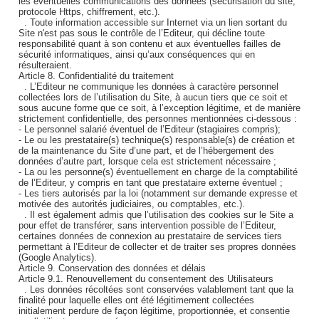
les éventuelles communications des données (sécurisation du site,
protocole Https, chiffrement, etc.).
. Toute information accessible sur Internet via un lien sortant du
Site n'est pas sous le contrôle de l’Editeur, qui décline toute
responsabilité quant à son contenu et aux éventuelles failles de
sécurité informatiques, ainsi qu’aux conséquences qui en
résulteraient.
Article 8. Confidentialité du traitement
. L’Editeur ne communique les données à caractère personnel
collectées lors de l’utilisation du Site, à aucun tiers que ce soit et
sous aucune forme que ce soit, à l’exception légitime, et de manière
strictement confidentielle, des personnes mentionnées ci-dessous :
- Le personnel salarié éventuel de l’Editeur (stagiaires compris);
- Le ou les prestataire(s) technique(s) responsable(s) de création et
de la maintenance du Site d’une part, et de l’hébergement des
données d’autre part, lorsque cela est strictement nécessaire ;
- La ou les personne(s) éventuellement en charge de la comptabilité
de l’Editeur, y compris en tant que prestataire externe éventuel ;
- Les tiers autorisés par la loi (notamment sur demande expresse et
motivée des autorités judiciaires, ou comptables, etc.).
. Il est également admis que l’utilisation des cookies sur le Site a
pour effet de transférer, sans intervention possible de l’Editeur,
certaines données de connexion au prestataire de services tiers
permettant à l’Editeur de collecter et de traiter ses propres données
(Google Analytics).
Article 9. Conservation des données et délais
Article 9.1. Renouvellement du consentement des Utilisateurs
. Les données récoltées sont conservées valablement tant que la
finalité pour laquelle elles ont été légitimement collectées
initialement perdure de façon légitime, proportionnée, et consentie