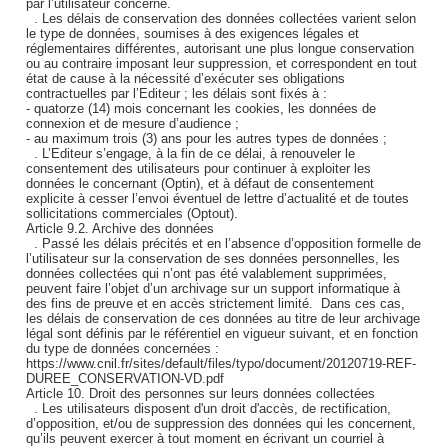
par l’utilisateur concerné.
. Les délais de conservation des données collectées varient selon
le type de données, soumises à des exigences légales et
réglementaires différentes, autorisant une plus longue conservation
ou au contraire imposant leur suppression, et correspondent en tout
état de cause à la nécessité d’exécuter ses obligations
contractuelles par l’Editeur ; les délais sont fixés à :
- quatorze (14) mois concernant les cookies, les données de
connexion et de mesure d’audience ;
- au maximum trois (3) ans pour les autres types de données ;
. L’Editeur s’engage, à la fin de ce délai, à renouveler le
consentement des utilisateurs pour continuer à exploiter les
données le concernant (Optin), et à défaut de consentement
explicite à cesser l’envoi éventuel de lettre d’actualité et de toutes
sollicitations commerciales (Optout).
Article 9.2. Archive des données
. Passé les délais précités et en l’absence d’opposition formelle de
l’utilisateur sur la conservation de ses données personnelles, les
données collectées qui n’ont pas été valablement supprimées,
peuvent faire l’objet d’un archivage sur un support informatique à
des fins de preuve et en accès strictement limité. Dans ces cas,
les délais de conservation de ces données au titre de leur archivage
légal sont définis par le référentiel en vigueur suivant, et en fonction
du type de données concernées :
https://www.cnil.fr/sites/default/files/typo/document/20120719-REF-
DUREE_CONSERVATION-VD.pdf
Article 10. Droit des personnes sur leurs données collectées
. Les utilisateurs disposent d'un droit d'accès, de rectification,
d’opposition, et/ou de suppression des données qui les concernent,
qu’ils peuvent exercer à tout moment en écrivant un courriel à