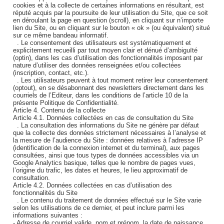
cookies et à la collecte de certaines informations en résultant, est
réputé acquis par la poursuite de leur utilisation du Site, que ce soit
en déroulant la page en question (scroll), en cliquant sur n’importe
lien du Site, ou en cliquant sur le bouton « ok » (ou équivalent) situé
sur ce même bandeau informatif.
. Le consentement des utilisateurs est systématiquement et
explicitement recueilli par tout moyen clair et dénué d’ambiguïté
(optin), dans les cas d’utilisation des fonctionnalités imposant par
nature d’utiliser des données renseignées et/ou collectées
(inscription, contact, etc.).
. Les utilisateurs peuvent à tout moment retirer leur consentement
(optout), en se désabonnant des newsletters directement dans les
courriels de l’Editeur, dans les conditions de l’article 10 de la
présente Politique de Confidentialité.
Article 4. Contenu de la collecte
Article 4.1. Données collectées en cas de consultation du Site
. La consultation des informations du Site ne génère par défaut
que la collecte des données strictement nécessaires à l’analyse et
la mesure de l’audience du Site : données relatives à l’adresse IP
(identification de la connexion internet et du terminal), aux pages
consultées, ainsi que tous types de données accessibles via un
Google Analytics basique, telles que le nombre de pages vues,
l’origine du trafic, les dates et heures, le lieu approximatif de
consultation.
Article 4.2. Données collectées en cas d’utilisation des
fonctionnalités du Site
. Le contenu du traitement de données effectué sur le Site varie
selon les utilisations de ce dernier, et peut inclure parmi les
informations suivantes :
- Adresse de courriel valide, nom et prénom, la date de naissance,