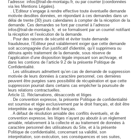
l’adresse: infos@trail-de-montaigu.fr, ou par courrier (coordonnées
via les Mentions Légales).
. L’Editeur s’engage à rendre effective toute éventuelle demande
motivée desdites données, en répondant à ces demandes dans un
délai de trente (30) jours calendaires à compter de la réception de la
demande. Ces demandes se font par courriel à l’adresse
infos@trail-de-montaigu.fr, et se formalisent par un courriel notifiant
la réception et l’exécution de la demande.
. Pour des raisons de sécurité et éviter toute demande
frauduleuse, l’Editeur peut valablement exiger que cette demande
soit accompagnée d'un justificatif d'identité, qu’il supprimera ou
détruira après traitement de la demande, sous réserve de
l’application d’une disposition légale imposant son archivage, et
dans les contions de l’article 9.2 de la présente Politique de
Confidentialité.
. Les utilisateurs admettent qu’en cas de demande de suppression
motivée de leurs données à caractère personnel, ces dernières
peuvent être purgées sans possibilité de récupération et que cette
suppression pourrait dans certains cas empêcher la poursuite de
leurs relations contractuelles.
Article 11. Réclamations, désaccords et litiges
. De convention expresse, la présente Politique de confidentialité
est soumise et régie exclusivement par le droit français, et doit être
interprétée au regard du droit français.
. A défaut de résolution amiable des conflits éventuels, et de
convention expresse, les litiges n’ayant pu aboutir à un règlement
amiable, relativement à la collecte et au traitement de données à
caractère personnel des utilisateurs du Site, et à la présente
Politique de confidentialité, concernant sa validité, son
interprétation, son exécution, ses conséquences et ses suites,