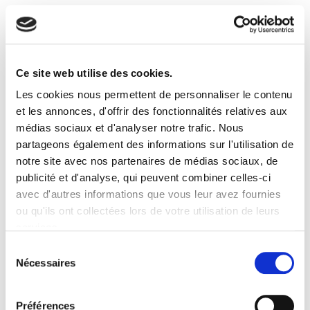
sur notre site web.
En savoir plus sur qui nous sommes, comment vous
pouvez nous contacter et comment nous traitons les
Ce site web utilise des cookies.
données personnelles veuillez voir notre Politique
confidentialité.
Les cookies nous permettent de personnaliser le contenu
et les annonces, d'offrir des fonctionnalités relatives aux
Veuillez indiquer l'identifiant de votre consentement et
médias sociaux et d'analyser notre trafic. Nous
la date à laquelle vous nous avez contactés concernant
partageons également des informations sur l'utilisation de
votre consentement.
notre site avec nos partenaires de médias sociaux, de
publicité et d'analyse, qui peuvent combiner celles-ci
Votre consentement s'applique aux domaines suivants :
avec d'autres informations que vous leur avez fournies
www.trail-de-montaigu.fr
ou qu'ils ont collectées lors de votre utilisation de leurs
services.
Votre état ​​actuel: Refuser.
Modifiez consentement
Sélection
Nécessaires
du
Déclaration relative aux cookies mise à jour le
consentement
03/07/2023 par
Cookiebot
:
Préférences